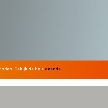
2024
Erfgoedhuis presenteren gezamenl
ling. Deze korte voorstelling zal 
mere tot leven brengen.
vonden. Bekijk de hele
agenda