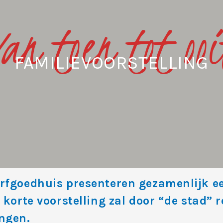
Van toen tot ooi
FAMILIEVOORSTELLING
Erfgoedhuis presenteren gezamenlijk e
 korte voorstelling zal door “de stad” r
engen.