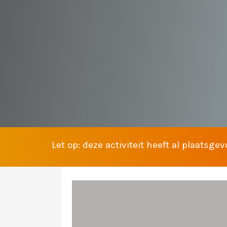
13 OKTOBER 
Het Cultuurhuis en het 
muzikale familievoorstel
de rijke historie van Al
Let op: deze activiteit heeft al plaatsge