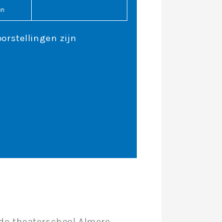
en
oorstellingen zijn
de theaterschool Almere.