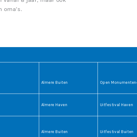
n oma’s.
r
Almere Buiten
Open Monumente
r
Almere Haven
Uitfestival Haven
Almere Buiten
Uitfestival Buiten