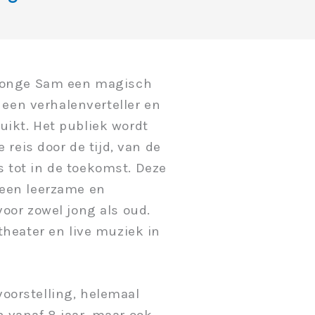
e jonge Sam een magisch
een verhalenverteller en
uikt. Het publiek wordt
eis door de tijd, van de
 tot in de toekomst. Deze
 een leerzame en
voor zowel jong als oud.
 theater en live muziek in
oorstelling, helemaal
n vanaf 8 jaar, maar ook