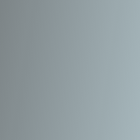
 tot ooit -
bak