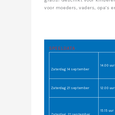
voor moeders, vaders, opa’s e
SPEELDATA
14.00 uu
Zaterdag 14 september
Zaterdag 21 september
12.00 uu
15.15 uur
Zaterdag 21 september