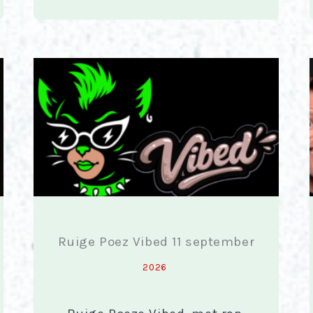
Ruige Poez Vibed 11 september
2026