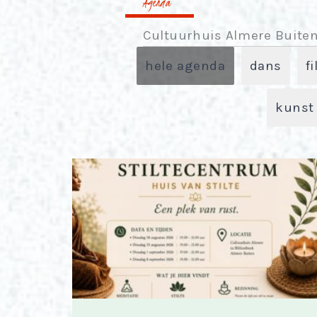
Agenda
Cultuurhuis Almere Buite
hele agenda
dans
fi
kunst