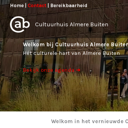
Ga
Home
|
Contact
|
Bereikbaarheid
naar
de
Cultuurhuis Almere Buiten
inhoud
Welkom bij Cultuurhuis Almere Buiten
Hét culturele hart van Almere Buiten
Bekijk onze agenda ➜
Welkom in het vernieuwde 