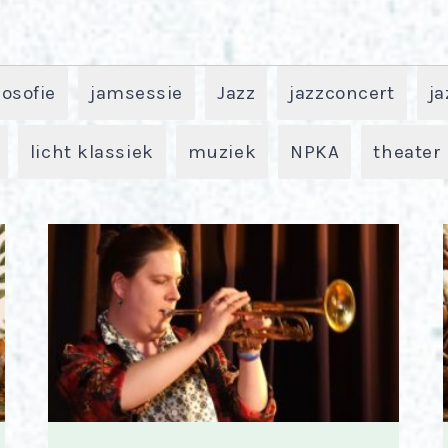
n
losofie
jamsessie
Jazz
jazzconcert
ja
licht klassiek
muziek
NPKA
theater