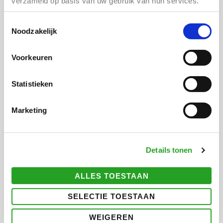
verzameld op basis van uw gebruik van hun services.
Cultuurhuis Almere Buiten
Baltimoreplein 106
Toestemmingsselectie
1334 KA Almere Buiten
Noodzakelijk
Let op! Betaald parkeren.
Voorkeuren
DATUM EN TIJD
Zaterdag 22 november 2025
Statistieken
19.30-21.00 uur
Marketing
Prijzen:
Volwassenen: € 25,00
Kinderen: 18 jaar: €10,00
Details tonen
1 Drankje is bij de prijs inbegrepen.
Dit concert heeft
een pauze.
ALLES TOESTAAN
TICKETS
SELECTIE TOESTAAN
WEIGEREN