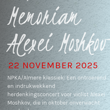
Memoriam
Alexei Moshkov
22 NOVEMBER 2025
NPKA/Almere klassiek: Een ontroerend
en indrukwekkend
herdenkingsconcert voor violist Alexei
Moshkov, die in oktober onverwacht