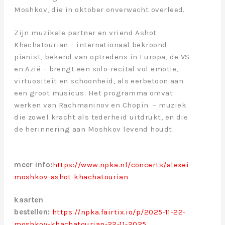
Moshkov, die in oktober onverwacht overleed.
Zijn muzikale partner en vriend Ashot
Khachatourian – internationaal bekroond
pianist, bekend van optredens in Europa, de VS
en Azië – brengt een solo-recital vol emotie,
virtuositeit en schoonheid, als eerbetoon aan
een groot musicus. Het programma omvat
werken van Rachmaninov en Chopin – muziek
die zowel kracht als tederheid uitdrukt, en die
de herinnering aan Moshkov levend houdt.
meer info:
https://www.npka.nl/concerts/alexei-
moshkov-ashot-khachatourian
kaarten
bestellen:
https://npka.fairtix.io/p/2025-11-22-
moshkov-khachatourian-22-11-2025