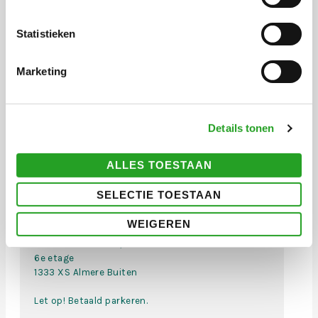
trad op op podia van het BIMhuis, North Sea
Jazz Festival, TivoliVredenburg, Lantaren
Statistieken
Venster, Canal Festival, Transition Festival en
in het buitenland. Hij ontving de prijs “Sena
Marketing
Performance Gouden Slifje” en de “Keep an Eye
Outstanding Talent Award”.
Details tonen
ADRES
ALLES TOESTAAN
Cultuurhuis Almere Buiten
SELECTIE TOESTAAN
Locatie:
WEIGEREN
CULTUURDOME
Middachtenlaan 21,
6e etage
1333 XS Almere Buiten
Let op! Betaald parkeren.