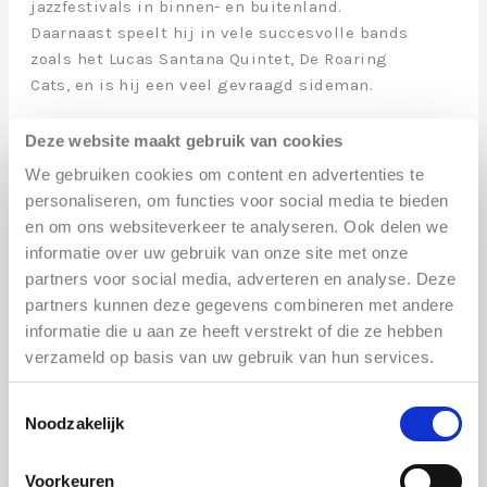
jazzfestivals in binnen- en buitenland.
Daarnaast speelt hij in vele succesvolle bands
zoals het Lucas Santana Quintet, De Roaring
Cats, en is hij een veel gevraagd sideman.
De getalenteerde jonge pianist Stan Verstegen
Deze website maakt gebruik van cookies
is al sinds jonge leeftijd actief als muzikant,
We gebruiken cookies om content en advertenties te
studeerde aan het conservatorium van Utrecht
personaliseren, om functies voor social media te bieden
waar hij kon rekenen op lovende woorden van
en om ons websiteverkeer te analyseren. Ook delen we
de gevestigde musici die lesgeven aan het
informatie over uw gebruik van onze site met onze
instituut.
partners voor social media, adverteren en analyse. Deze
partners kunnen deze gegevens combineren met andere
Drummer Tim Hennekes is een van de meest
informatie die u aan ze heeft verstrekt of die ze hebben
gevraagde jonge jazzdrummers van Nederland
verzameld op basis van uw gebruik van hun services.
en heeft ondanks zijn jonge leeftijd een
indrukwekkende staat van dienst. Hij speelde
Toestemmingsselectie
o.a. met het Jazzorchestra van het
Noodzakelijk
Concertgebouw, het Peter Beets Trio, en vele
andere topmusici uit binnen en buitenland. Tim
Voorkeuren