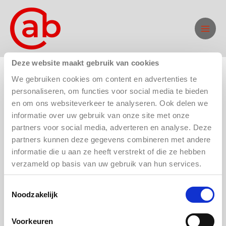
Ga
naar
de
inhoud
Deze website maakt gebruik van cookies
We gebruiken cookies om content en advertenties te
Workshop Kids
personaliseren, om functies voor social media te bieden
en om ons websiteverkeer te analyseren. Ook delen we
informatie over uw gebruik van onze site met onze
partners voor social media, adverteren en analyse. Deze
partners kunnen deze gegevens combineren met andere
Het lijkt erop dat we niet kunnen vinden wat je zoekt.
informatie die u aan ze heeft verstrekt of die ze hebben
Misschien kan zoeken helpen.
verzameld op basis van uw gebruik van hun services.
Zoek
Toestemmingsselectie
naar:
Noodzakelijk
Voorkeuren