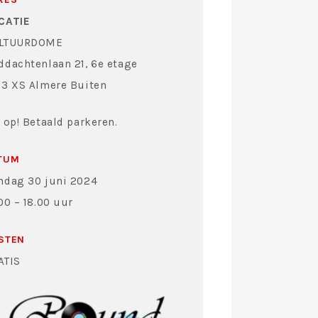
CATIE
LTUURDOME
ddachtenlaan 21, 6e etage
33 XS Almere Buiten
 op! Betaald parkeren.
TUM
ndag 30 juni 2024
00 – 18.00 uur
STEN
ATIS