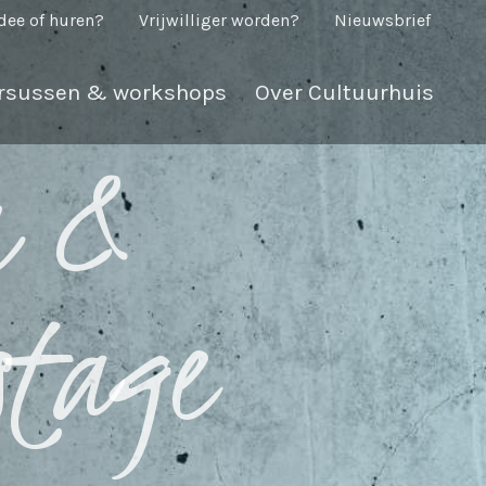
dee of huren?
Vrijwilliger worden?
Nieuwsbrief
rsussen & workshops
Over Cultuurhuis
n &
stage