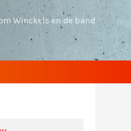
 Tom Winckels en de band
RES