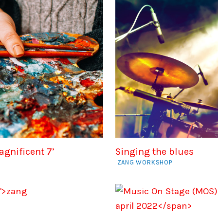
agnificent 7’
Singing the blues
ZANG WORKSHOP