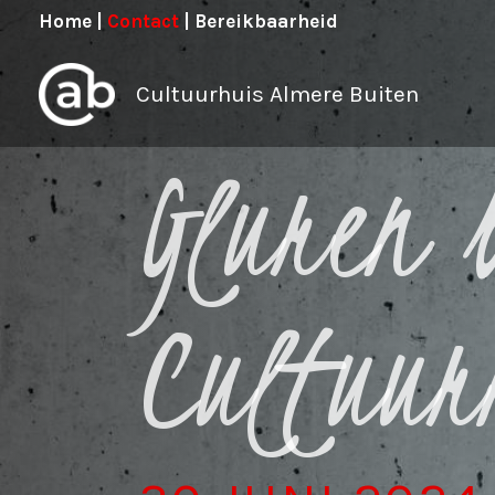
Ga
Home
|
Contact
|
Bereikbaarheid
naar
de
Cultuurhuis Almere Buiten
inhoud
Gluren 
Cultuur