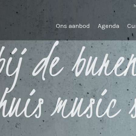
I
Ons aanbod
Agenda
Cu
bij de bure
huis music 