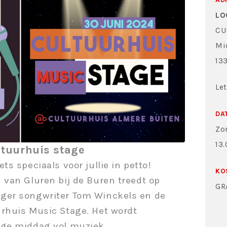
LO
CU
Mi
13
Let
DA
Zo
13.
ltuurhuis stage
s speciaals voor jullie in petto!
KO
 van Gluren bij de Buren treedt op
GR
ger songwriter Tom Winckels en de
rhuis Music Stage. Het wordt
ige middag vol muziek.