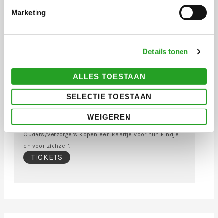
1334 KA Almere
Marketing
DATUM
Zaterdag 19 november 2022
1e voorstelling:
Details tonen
10.00 uur – 10.30 uur
ALLES TOESTAAN
2e voorstelling:
11.30 – 12.00 uur
SELECTIE TOESTAAN
KOSTEN
WEIGEREN
€ 3,00 (incl. admin kosten)
Ouders/verzorgers kopen een kaartje voor hun kindje
en voor zichzelf.
TICKETS