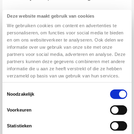
In een eigen nieuwe Nederlandse vertaling en
Deze website maakt gebruik van cookies
LIVE begeleid worden de kinderen uitgenodigd
We gebruiken cookies om content en advertenties te
om mee te doen.
personaliseren, om functies voor social media te bieden
en om ons websiteverkeer te analyseren. Ook delen we
informatie over uw gebruik van onze site met onze
partners voor social media, adverteren en analyse. Deze
partners kunnen deze gegevens combineren met andere
informatie die u aan ze heeft verstrekt of die ze hebben
verzameld op basis van uw gebruik van hun services.
Toestemmingsselectie
Noodzakelijk
Voorkeuren
ADRES
Cultuurhuis Café
Statistieken
Baltimoreplein 106