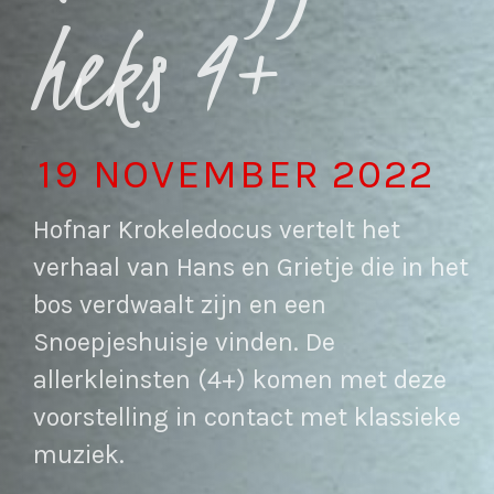
heks 4+
19 NOVEMBER 2022
Hofnar Krokeledocus vertelt het
verhaal van Hans en Grietje die in het
bos verdwaalt zijn en een
Snoepjeshuisje vinden. De
allerkleinsten (4+) komen met deze
voorstelling in contact met klassieke
muziek.