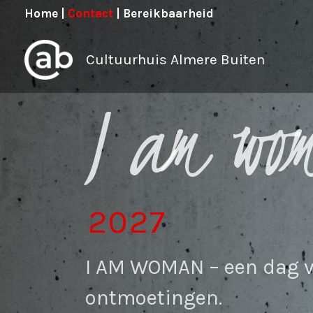
Ga
Home
|
Contact
|
Bereikbaarheid
naar
de
Cultuurhuis Almere Buiten
inhoud
I am wo
2027
I AM WOMAN – een dag v
ontmoetingen.