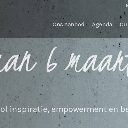
I
Ons aanbod
Agenda
Cu
man 6 maar
ol inspiratie, empowerment en be