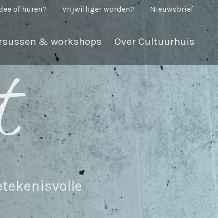
dee of huren?
Vrijwilliger worden?
Nieuwsbrief
rsussen & workshops
Over Cultuurhuis
t
tekenisvolle