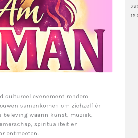
Za
15.
nd cultureel evenement rondom
vrouwen samenkomen om zichzelf én
ve beleving waarin kunst, muziek,
merschap, spiritualiteit en
aar ontmoeten.