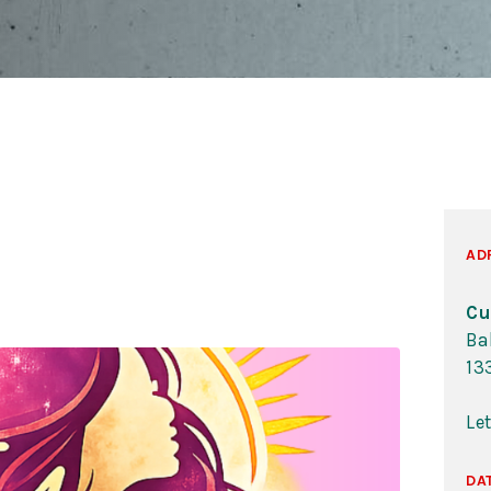
AD
Cu
Ba
13
Le
DA