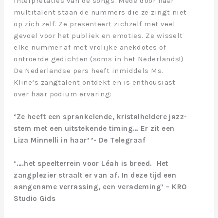
interpretaties van de songs. Mede door haar
multitalent staan de nummers die ze zingt niet
op zich zelf. Ze presenteert zichzelf met veel
gevoel voor het publiek en emoties. Ze wisselt
elke nummer af met vrolijke anekdotes of
ontroerde gedichten (soms in het Nederlands!)
De Nederlandse pers heeft inmiddels Ms.
Kline‘s zangtalent ontdekt en is enthousiast
over haar podium ervaring:
‘Ze heeft een sprankelende, kristalheldere jazz-
stem met een uitstekende timing… Er zit een
Liza Minnelli in haar’ ’- De Telegraaf
‘….het speelterrein voor Léah is breed. Het
zangplezier straalt er van af. In deze tijd een
aangename verrassing, een verademing’
– KRO
Studio Gids