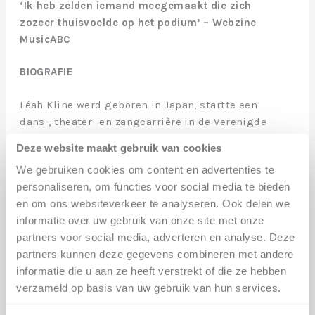
‘Ik heb zelden iemand meegemaakt die zich
zozeer thuisvoelde op het podium’ – Webzine
MusicABC
BIOGRAFIE
Léah Kline werd geboren in Japan, startte een
dans-, theater- en zangcarrière in de Verenigde
Staten, reisde de wereld rond en ‘landde’
Deze website maakt gebruik van cookies
uiteindelijk in Amsterdam.
‘In 2000 ben ik in
We gebruiken cookies om content en advertenties te
Amsterdam terechtgekomen, op zoek naar een
personaliseren, om functies voor social media te bieden
nieuwe creatieve uitdaging’
, zegt Léah.
en om ons websiteverkeer te analyseren. Ook delen we
informatie over uw gebruik van onze site met onze
In Nederland vond ze werk in
partners voor social media, adverteren en analyse. Deze
musicalproducties, onder meer van Joop van
partners kunnen deze gegevens combineren met andere
den Ende. In de zelfde tijd begon ze jam
informatie die u aan ze heeft verstrekt of die ze hebben
sessies te zoeken. Kort daarna heeft ze theater
verzameld op basis van uw gebruik van hun services.
tournees gemaakt door Nederland met haar
eigen show “Leah Kline in Concert”. De tekst en