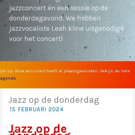
jazzconcert én een sessie op de
donderdagavond. We hebben
jazzvocaliste Leah kline uitgenodigd
voor het concert!
Let op: deze activiteit heeft al plaatsgevonden. Bekijk de hele
agenda
Jazz op de donderdag
15 FEBRUARI 2024
Jazz op de