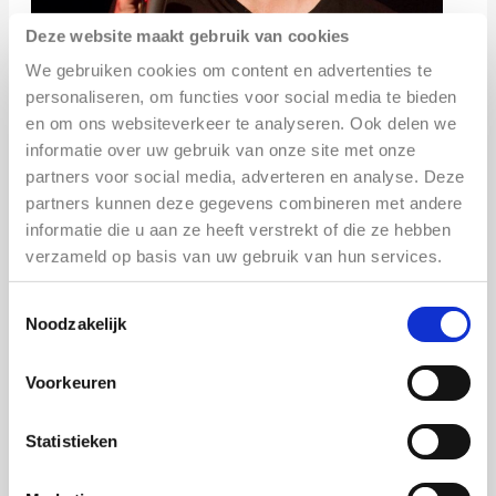
Deze website maakt gebruik van cookies
We gebruiken cookies om content en advertenties te
personaliseren, om functies voor social media te bieden
en om ons websiteverkeer te analyseren. Ook delen we
informatie over uw gebruik van onze site met onze
partners voor social media, adverteren en analyse. Deze
partners kunnen deze gegevens combineren met andere
informatie die u aan ze heeft verstrekt of die ze hebben
verzameld op basis van uw gebruik van hun services.
Toestemmingsselectie
Toegang is gratis voor degenen die meezingen
Noodzakelijk
of spelen; meld je aan bij aankomst.
Luisteraars betalen slechts € 6,00 entree. Koop
Voorkeuren
je tickets via Eventbrite of aan de deur.
Statistieken
De sessie is niet alleen voor muzikanten, ook
luisteraars zijn van harte welkom.