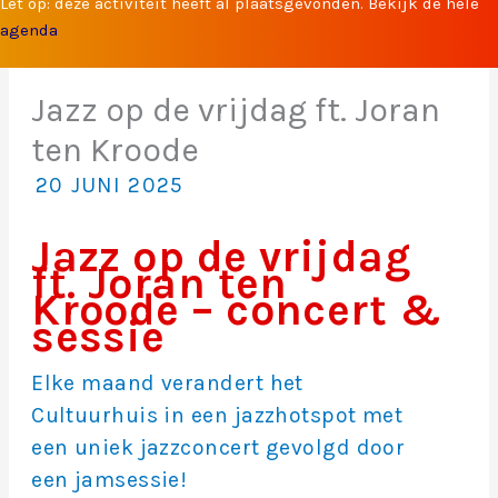
Let op: deze activiteit heeft al plaatsgevonden. Bekijk de hele
agenda
Jazz op de vrijdag ft. Joran
ten Kroode
20 JUNI 2025
Jazz op de vrijdag
ft. Joran ten
Kroode – concert &
sessie
Elke maand verandert het
Cultuurhuis in een jazzhotspot met
een uniek jazzconcert gevolgd door
een jamsessie!