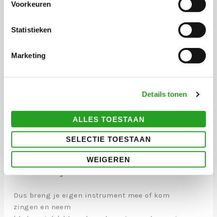
Voorkeuren
Statistieken
Marketing
Details tonen
Toegang is gratis voor degenen die meezingen
of spelen; meld je aan bij aankomst.
ALLES TOESTAAN
Luisteraars betalen slechts € 6,00 entree. Koop
je tickets via Eventbrite of aan de deur.
SELECTIE TOESTAAN
WEIGEREN
De sessie is niet alleen voor muzikanten, ook
luisteraars zijn van harte welkom.
Dus breng je eigen instrument mee of kom
zingen en neem