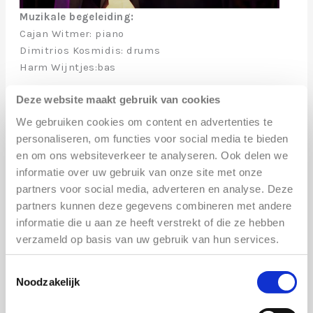
Muzikale begeleiding:
Cajan Witmer: piano
Dimitrios Kosmidis: drums
Harm Wijntjes:bas
Mini concert:
Mister Philly
Deze website maakt gebruik van cookies
We gebruiken cookies om content en advertenties te
In Amerika geboren crooner en entertainer.
personaliseren, om functies voor social media te bieden
Stond op het podium met artiesten als The
en om ons websiteverkeer te analyseren. Ook delen we
Blues Brothers Band, Eddie Floyd, Christine
informatie over uw gebruik van onze site met onze
Wiltshire en The Jimmy Lunceford Legacy
partners voor social media, adverteren en analyse. Deze
Orchestra, en trad op tijdens festivals en in
partners kunnen deze gegevens combineren met andere
zalen zoals North Sea Jazz en Paradiso
informatie die u aan ze heeft verstrekt of die ze hebben
Amsterdam. De zang van Mister Philly is
verzameld op basis van uw gebruik van hun services.
gebruikt in commercials voor grote merken, en
bij
The Voice Senior
draaiden alle vier de
Toestemmingsselectie
Noodzakelijk
stoelen voor hem om.