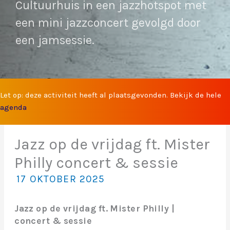
Cultuurhuis in een jazzhotspot met
een mini jazzconcert gevolgd door
een jamsessie.
Let op: deze activiteit heeft al plaatsgevonden. Bekijk de hele
agenda
Jazz op de vrijdag ft. Mister
Philly concert & sessie
17 OKTOBER 2025
Jazz op de vrijdag ft. Mister Philly |
concert & sessie