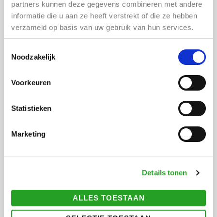
partners kunnen deze gegevens combineren met andere
ADRES
informatie die u aan ze heeft verstrekt of die ze hebben
LOCATIE
verzameld op basis van uw gebruik van hun services.
CULTUURDOME
Middachtenlaan 21, 6e etage
Toestemmingsselectie
Noodzakelijk
1333 XS Almere Buiten
Let op! Betaald parkeren.
Voorkeuren
DATUM
Statistieken
Zondag 2 Maart 2025
14.00 – 17.00 uur
Marketing
KOSTEN
GRATIS
Details tonen
WEBSITE
www.cultuurhuisalmerebuiten.nl
ALLES TOESTAAN