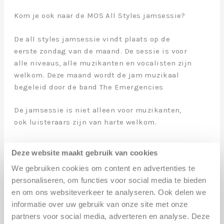
Kom je ook naar de MOS All Styles jamsessie?
De all styles jamsessie vindt plaats op de
eerste zondag van de maand. De sessie is voor
alle niveaus, alle muzikanten en vocalisten zijn
welkom. Deze maand wordt de jam muzikaal
begeleid door de band The Emergencies
De jamsessie is niet alleen voor muzikanten,
ook luisteraars zijn van harte welkom.
Dus breng je eigen instrument mee of kom
Deze website maakt gebruik van cookies
zingen.
We gebruiken cookies om content en advertenties te
Backline aanwezig.
personaliseren, om functies voor social media te bieden
Kom muziek maken of gewoon lekker luisteren!
en om ons websiteverkeer te analyseren. Ook delen we
informatie over uw gebruik van onze site met onze
partners voor social media, adverteren en analyse. Deze