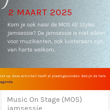
2 MAART 2025
Kom je ook naar de MOS All Styles
jamsessie? De jamsessie is niet alleen
voor muzikanten, ook luisteraars zijn
van harte welkom.
Let op: deze activiteit heeft al plaatsgevonden. Bekijk de hele
agenda
Music On Stage (MOS)
jamsessie