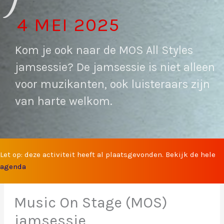
4 MEI 2025
Kom je ook naar de MOS All Styles
jamsessie? De jamsessie is niet alleen
voor muzikanten, ook luisteraars zijn
van harte welkom.
Let op: deze activiteit heeft al plaatsgevonden. Bekijk de hele
agenda
Music On Stage (MOS)
jamsessie