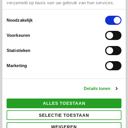
verzameld op basis van uw gebruik van hun services.
1333 XS Almere Buiten
Toestemmingsselectie
Let op! Betaald parkeren.
Noodzakelijk
DATUM
Voorkeuren
Zondag 4 Mei 2025
14.00 – 17.00 uur
Statistieken
KOSTEN
GRATIS
Marketing
WEBSITE
www.cultuurhuisalmerebuiten.nl
Details tonen
ALLES TOESTAAN
SELECTIE TOESTAAN
Meer
WEIGEREN