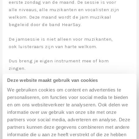
eerste zondag van de maand. De sessie is voor
alle niveaus, alle muzikanten en vocalisten zijn
welkom. Deze maand wordt de jam muzikaal
begeleid door de band HearSay.
De jamsessie is niet alleen voor muzikanten,
ook luisteraars zijn van harte welkom.
Dus breng je eigen instrument mee of kom
zingen.
Backline aanwezig.
Deze website maakt gebruik van cookies
We gebruiken cookies om content en advertenties te
Kom muziek maken of gewoon lekker luisteren!
personaliseren, om functies voor social media te bieden
en om ons websiteverkeer te analyseren. Ook delen we
informatie over uw gebruik van onze site met onze
ADRES
partners voor social media, adverteren en analyse. Deze
LOCATIE
partners kunnen deze gegevens combineren met andere
CULTUURDOME
informatie die u aan ze heeft verstrekt of die ze hebben
Middachtenlaan 21, 6e etage