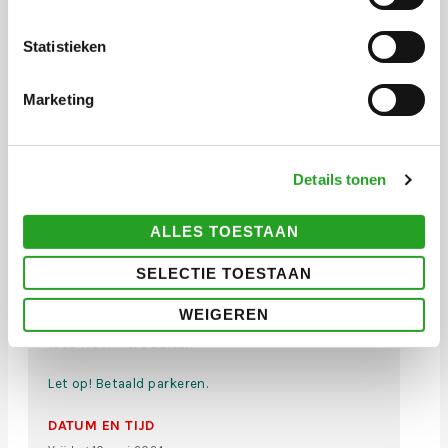
Statistieken
Marketing
ADRES
Details tonen
Cultuurhuis Almere Buiten
ALLES TOESTAAN
Locatie:
SELECTIE TOESTAAN
CULTUURDOME
Middachtenlaan 21,
WEIGEREN
6e etage
1333 XS Almere Buiten
Let op! Betaald parkeren.
DATUM EN TIJD