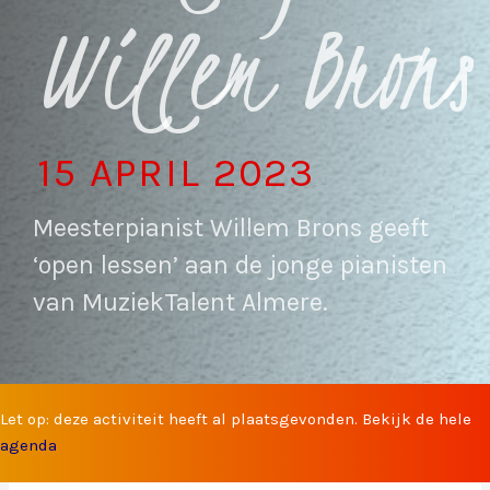
Willem Brons
15 APRIL 2023
Meesterpianist Willem Brons geeft
‘open lessen’ aan de jonge pianisten
van MuziekTalent Almere.
Let op: deze activiteit heeft al plaatsgevonden. Bekijk de hele
agenda