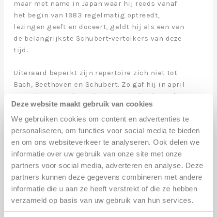
maar met name in Japan waar hij reeds vanaf
het begin van 1983 regelmatig optreedt,
lezingen geeft en doceert, geldt hij als een van
de belangrijkste Schubert-vertolkers van deze
tijd.
Uiteraard beperkt zijn repertoire zich niet tot
Bach, Beethoven en Schubert. Zo gaf hij in april
2001 de eerste uitvoering in Nederland van de
Deze website maakt gebruik van cookies
originele pianoversie van Haydns “Die sieben
letzten Worte unseres Erlösers am Kreuz”. Het
We gebruiken cookies om content en advertenties te
romantische repertoire behoort uiteraard ook
personaliseren, om functies voor social media te bieden
tot zijn bagage, waarbij hij ook buiten
en om ons websiteverkeer te analyseren. Ook delen we
gebaande paden durft te treden met vrijwel
informatie over uw gebruik van onze site met onze
onbekende werken zoals bijvoorbeeld een van
partners voor social media, adverteren en analyse. Deze
de laatste pianocomposities van Schumann:
partners kunnen deze gegevens combineren met andere
diens zo ontroerende “Gesänge der Frühe”.
informatie die u aan ze heeft verstrekt of die ze hebben
Daarnaast heeft Willem Brons een groot aantal
verzameld op basis van uw gebruik van hun services.
van Mozarts pianoconcerten vertolkt, o.a. met