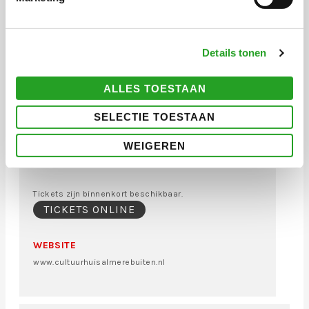
1334 KA Almere
DATUM EN TIJD
17 maart 2023
Details tonen
19.30 uur – zaal open
20.00 – 22.00 uur
ALLES TOESTAAN
KOSTEN VOOR BEZOEKERS
SELECTIE TOESTAAN
€ 5,00 via Eventbrite (binnenkort verkrijgbaar)
WEIGEREN
Bepert aantal tickets aan de deur verkrijgbaar.
Tickets zijn binnenkort beschikbaar.
TICKETS ONLINE
WEBSITE
www.cultuurhuisalmerebuiten.nl