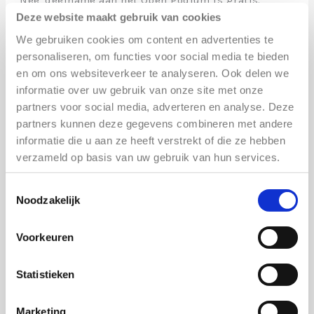
Nee, deelname aan het Open Podium is gratis.
Deze website maakt gebruik van cookies
Selectieprocedure
?
We gebruiken cookies om content en advertenties te
We maken een selectie uit de aanmeldingen op
personaliseren, om functies voor social media te bieden
basis van talent en diversiteit van het
en om ons websiteverkeer te analyseren. Ook delen we
programma. Aanmelden betekent dus niet dat
informatie over uw gebruik van onze site met onze
je automatisch deelneemt.
partners voor social media, adverteren en analyse. Deze
partners kunnen deze gegevens combineren met andere
Wanneer hoor ik of ik geselecteerd ben?
informatie die u aan ze heeft verstrekt of die ze hebben
We nemen snel contact met je op.
verzameld op basis van uw gebruik van hun services.
Toestemmingsselectie
Noodzakelijk
Voorkeuren
ADRES
Statistieken
Cultuurhuis Almere Buiten locatie II
-ingang naast de bibliotheek (Erfgoedhuis), 3e
etage
Marketing