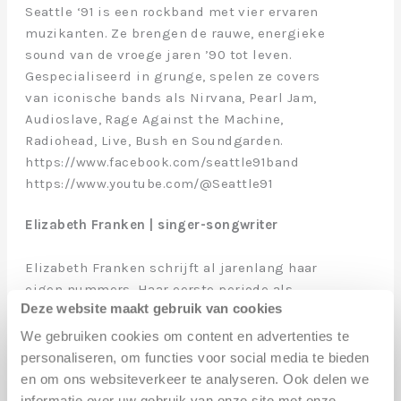
Seattle ‘91 is een rockband met vier ervaren
muzikanten. Ze brengen de rauwe, energieke
sound van de vroege jaren ’90 tot leven.
Gespecialiseerd in grunge, spelen ze covers
van iconische bands als Nirvana, Pearl Jam,
Audioslave, Rage Against the Machine,
Radiohead, Live, Bush en Soundgarden.
https://www.facebook.com/seattle91band
https://www.youtube.com/@Seattle91
Elizabeth Franken | singer-songwriter
Elizabeth Franken schrijft al jarenlang haar
eigen nummers. Haar eerste periode als
Deze website maakt gebruik van cookies
songwriter begon in de jaren ’90, maar door
ziekte kwam dat stil te liggen. Enkele jaren
We gebruiken cookies om content en advertenties te
geleden pakte ze het weer op en bracht
personaliseren, om functies voor social media te bieden
sindsdien verschillende nummers uit op
en om ons websiteverkeer te analyseren. Ook delen we
Spotify, YouTube en andere kanalen. Haar
informatie over uw gebruik van onze site met onze