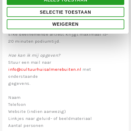
staan?
SELECTIE TOESTAAN
Hoe werkt het?
WEIGEREN
Hoelang heb ik de tijd?
Elke deelnemende artiest krijgt maximaal 15-
20 minuten podiumtijd.
Hoe kan ik mij opgeven?
Stuur een mail naar
info@cultuurhuisalmerebuiten.nl
met
onderstaande
gegevens.
Naam
Telefoon
Website (indien aanwezig)
Linkjes naar geluid- of beeldmateriaal
Aantal personen