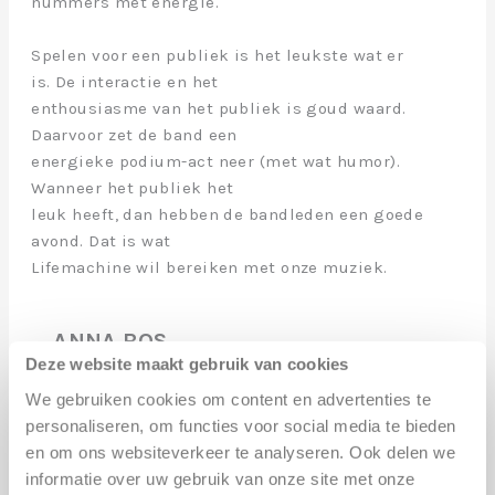
nummers met energie.
Spelen voor een publiek is het leukste wat er
is. De interactie en het
enthousiasme van het publiek is goud waard.
Daarvoor zet de band een
energieke podium-act neer (met wat humor).
Wanneer het publiek het
leuk heeft, dan hebben de bandleden een goede
avond. Dat is wat
Lifemachine wil bereiken met onze muziek.
ANNA BOS
Deze website maakt gebruik van cookies
“Mijn naam is Anna Bos, een
We gebruiken cookies om content en advertenties te
vierentwintigjarige vrouw, geboren en getogen
personaliseren, om functies voor social media te bieden
in Almere. Al zolang ik me kan herinneren
en om ons websiteverkeer te analyseren. Ook delen we
schrijf ik verschillende teksten over allerlei
informatie over uw gebruik van onze site met onze