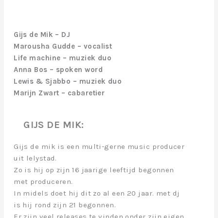
Anna Bos
Marijn Zwart
Gijs de Mik – DJ
Marousha Gudde – vocalist
Life machine – muziek duo
Anna Bos – spoken word
Lewis & Sjabbo – muziek duo
Marijn Zwart – cabaretier
GIJS DE MIK:
Gijs de mik is een multi-gerne music producer
uit lelystad.
Zo is hij op zijn 16 jaarige leeftijd begonnen
met produceren.
In midels doet hij dit zo al een 20 jaar. met dj
is hij rond zijn 21 begonnen.
Er zijn veel releases te vinden onder zijn eigen