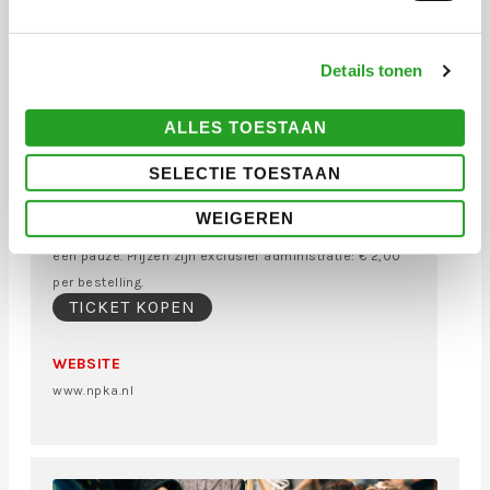
DATUM EN TIJD
Vrijdag 24 maart 2023
19.30 -21.30 uur
Details tonen
KOSTEN
ALLES TOESTAAN
Prijzen: Standaard: 18 euro
SELECTIE TOESTAAN
Kinderen tot met 18 jaar oud : € 5,-
WEIGEREN
1 Drankje is bij de prijs inbegrepen. Dit concert heeft
een pauze. Prijzen zijn exclusief administratie: € 2,00
per bestelling.
TICKET KOPEN
WEBSITE
www.npka.nl