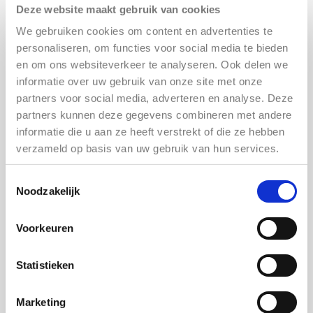
zoals die over beider fascinatie voor de
Deze website maakt gebruik van cookies
legendarische klassieke pianist Svjatoslav
We gebruiken cookies om content en advertenties te
Richter, wiens reuzenhand ooit het kleine
personaliseren, om functies voor social media te bieden
kinderhandje van Marietta omvatte en ter ere
en om ons websiteverkeer te analyseren. Ook delen we
van wie Carel een poëtisch pianowerk schreef,
informatie over uw gebruik van onze site met onze
dat hij later speciaal voor Marietta omdoopte
partners voor social media, adverteren en analyse. Deze
in ‘Rukata na Metchkata’ (‘De Hand van de
partners kunnen deze gegevens combineren met andere
Beer’). Een unieke topontmoeting tussen piano
informatie die u aan ze heeft verstrekt of die ze hebben
en bandoneon
verzameld op basis van uw gebruik van hun services.
Toestemmingsselectie
Noodzakelijk
ADRES
Voorkeuren
Cultuurhuis Locatie II
Baltimoreplein 112
-ingang naast de Bibliotheek (Erfgoedhuis), 3e
Statistieken
etage
1334 KA Almere
Marketing