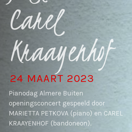
Carel
Kraayenhof
24 MAART 2023
Pianodag Almere Buiten
openingsconcert gespeeld door
MARIETTA PETKOVA (piano) en CAREL
KRAAYENHOF (bandoneon).