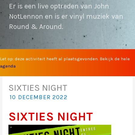
Er is een live optreden van John
NotLennon en is er vinyl muziek van
Round & Around.
Let op: deze activiteit heeft al plaatsgevonden. Bekijk de hele
agenda
SIXTIES NIGHT
10 DECEMBER 2022
SIXTIES NIGHT