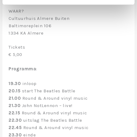
WAAR?
Cultuurhuis Almere Buiten
Baltimoreplein 106
1334 KA Almere
Tickets
€ 5,00
Programma
:
19.30
inloop
20.15
start The Beatles Battle
21.00
Round & Around vinyl music
21.30
John NotLennon – live!
22.15
Round & Around vinyl music
22.30
uitslag The Beatles Battle
22.45
Round & Around vinyl music
23.30
einde