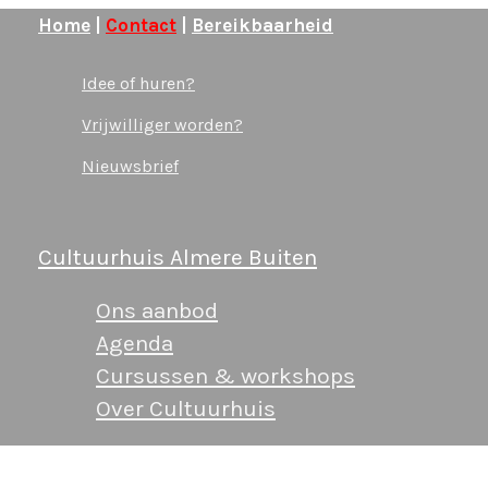
Ga
Home
|
Contact
|
Bereikbaarheid
naar
Idee of huren?
de
inhoud
Vrijwilliger worden?
Nieuwsbrief
Stiltece
Cultuurhuis Almere Buiten
Ons aanbod
Agenda
Cursussen & workshops
Over Cultuurhuis
2026