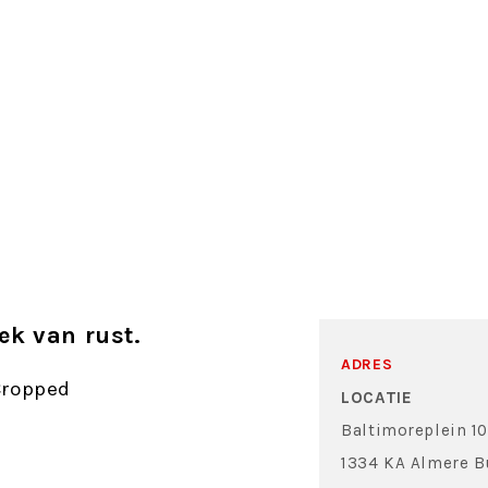
ilte. Een plek van rust. GRATIS pi
ber 2026 van 19.00 - 21.00
ek van rust.
ADRES
LOCATIE
Baltimoreplein 10
1334 KA Almere 