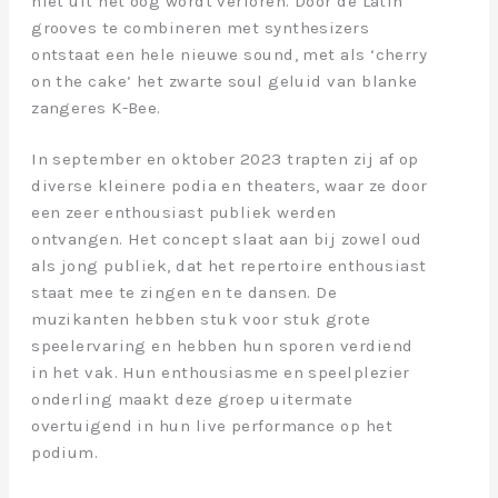
niet uit het oog wordt verloren. Door de Latin
grooves te combineren met synthesizers
ontstaat een hele nieuwe sound, met als ‘cherry
on the cake’ het zwarte soul geluid van blanke
zangeres K-Bee.
In september en oktober 2023 trapten zij af op
diverse kleinere podia en theaters, waar ze door
een zeer enthousiast publiek werden
ontvangen. Het concept slaat aan bij zowel oud
als jong publiek, dat het repertoire enthousiast
staat mee te zingen en te dansen. De
muzikanten hebben stuk voor stuk grote
speelervaring en hebben hun sporen verdiend
in het vak. Hun enthousiasme en speelplezier
onderling maakt deze groep uitermate
overtuigend in hun live performance op het
podium.