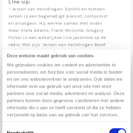
Line-up:
– Jeroen van Helsdingen- Synths en toetsen
Jeroen is een begenadigd pianist, componist
en arrangeur. Hij werkte samen met onder
meer Oleta Adams, Frank McComb, Gregory
Porter in een wekelijkse live-jazzshow op de
radio. Met zijn ‘Jeroen van Helsdingen Band’
maakte hij verschillende cd’s met uitsluitend
Deze website maakt gebruik van cookies
origineel werk. Jeroen was genomineerd voor
We gebruiken cookies om content en advertenties te
een Edison met de radio 6 liveband ’the
personaliseren, om functies voor social media te bieden
Ob6sions’ en heeft diverse jazzprijzen
en om ons websiteverkeer te analyseren. Ook delen we
gewonnen.
informatie over uw gebruik van onze site met onze
partners voor social media, adverteren en analyse. Deze
– K-Bee – Zang
partners kunnen deze gegevens combineren met andere
Met haar soulvolle stem brengt ze warmte in
informatie die u aan ze heeft verstrekt of die ze hebben
de Latinella-liedjes. Als ervaren sessie
verzameld op basis van uw gebruik van hun services.
zangeres werkte ze samen met het beste uit de
Nederlandse muziekscene en maakte 2 CD’s:
Toestemmingsselectie
‘We Welcome You’ en ‘Still at Your Side’. Als
Noodzakelijk