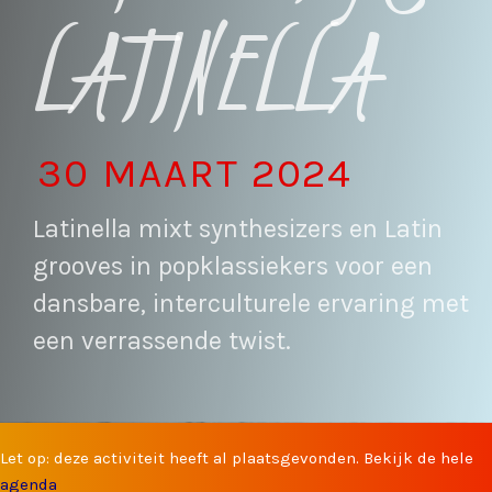
LATINELLA
30 MAART 2024
Latinella mixt synthesizers en Latin
grooves in popklassiekers voor een
dansbare, interculturele ervaring met
een verrassende twist.
Let op: deze activiteit heeft al plaatsgevonden. Bekijk de hele
agenda