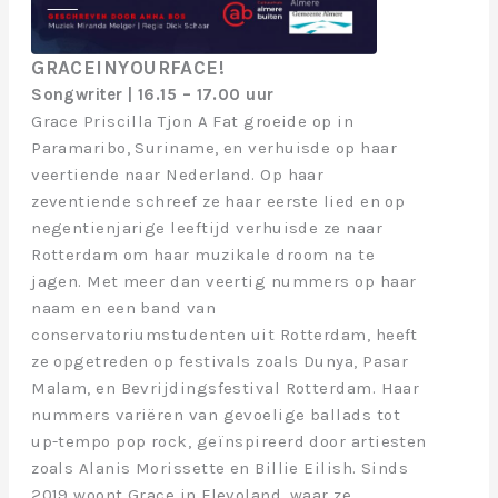
GRACEINYOURFACE!
Songwriter | 16.15 – 17.00 uur
Grace Priscilla Tjon A Fat groeide op in
Paramaribo, Suriname, en verhuisde op haar
veertiende naar Nederland. Op haar
zeventiende schreef ze haar eerste lied en op
negentienjarige leeftijd verhuisde ze naar
Rotterdam om haar muzikale droom na te
jagen. Met meer dan veertig nummers op haar
naam en een band van
conservatoriumstudenten uit Rotterdam, heeft
ze opgetreden op festivals zoals Dunya, Pasar
Malam, en Bevrijdingsfestival Rotterdam. Haar
nummers variëren van gevoelige ballads tot
up-tempo pop rock, geïnspireerd door artiesten
zoals Alanis Morissette en Billie Eilish. Sinds
2019 woont Grace in Flevoland, waar ze