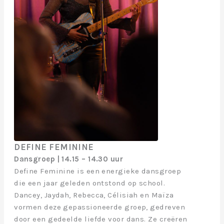
DEFINE FEMININE
Dansgroep | 14.15 – 14.30 uur
Define Feminine is een energieke dansgroep
die een jaar geleden ontstond op school.
Dancey, Jaydah, Rebecca, Célisiah en Maïza
vormen deze gepassioneerde groep, gedreven
door een gedeelde liefde voor dans. Ze creëren