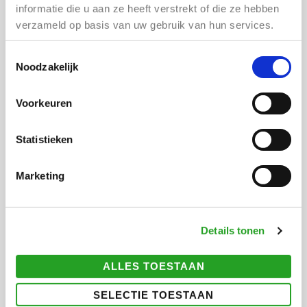
informatie die u aan ze heeft verstrekt of die ze hebben
ADRES
verzameld op basis van uw gebruik van hun services.
Cultuurhuis Almere Buiten
Toestemmingsselectie
Baltimoreplein 106
Noodzakelijk
1334 KA Almere Buiten
Voorkeuren
Meryl Streepzaal, derde verdieping.
Statistieken
Let op! Betaald parkeren.
DATUM EN TIJD
Marketing
Vrijdag 16 oktober 2026
19.00 – 19.30 uur – inloop
19.30 – 21.30 uur – Flamingosofie
Details tonen
Pauze van 15/20 minuten afhankelijk hoe de avond
verloopt.
ALLES TOESTAAN
GRATIS
SELECTIE TOESTAAN