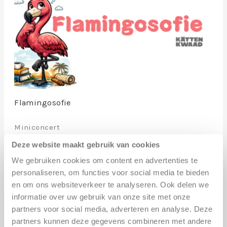
Flamingosofie
Miniconcert
Deze website maakt gebruik van cookies
Kom gezellig bij ons langs in onze vernieuwde
We gebruiken cookies om content en advertenties te
plek.
personaliseren, om functies voor social media te bieden
en om ons websiteverkeer te analyseren. Ook delen we
De sessie is juist niet alleen voor muzikanten,
informatie over uw gebruik van onze site met onze
ook luisteraars zijn van harte welkom
partners voor social media, adverteren en analyse. Deze
partners kunnen deze gegevens combineren met andere