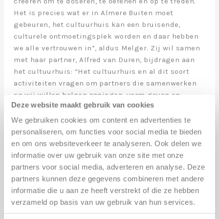
creëren om te doseren, te oefenen en op te treden.
Het is precies wat er in Almere Buiten moet
gebeuren, het cultuurhuis kan een bruisende,
culturele ontmoetingsplek worden en daar hebben
we alle vertrouwen in”, aldus Melger. Zij wil samen
met haar partner, Alfred van Duren, bijdragen aan
het cultuurhuis: “Het cultuurhuis en al dit soort
activiteiten vragen om partners die samenwerken
en wij willen helpen aanjagen, vorm geven en
Deze website maakt gebruik van cookies
tevens muziekeducatie integreren”, aldus Melger.
Annerie Brenninkmeijer, directrice van de Nieuwe
We gebruiken cookies om content en advertenties te
Bibliotheek in Almere Buiten, vervolgt Melger en is
personaliseren, om functies voor social media te bieden
blij om te horen dat de realisatie van het
en om ons websiteverkeer te analyseren. Ook delen we
cultuurhuis bespreekbaar is. “Het komt goed
informatie over uw gebruik van onze site met onze
overeen met de ambities van de bibliotheek”, aldus
partners voor social media, adverteren en analyse. Deze
Brenninkmeijer. De directrice is van mening dat het
partners kunnen deze gegevens combineren met andere
cultuurhuis en de bibliotheek van een mooie
informatie die u aan ze heeft verstrekt of die ze hebben
samenwerking voorzien kan wordenwat zorgt voor
verzameld op basis van uw gebruik van hun services.
reuring in het centrum van Almere Buiten.